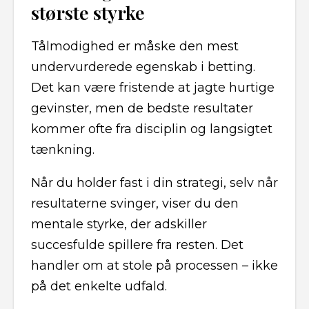
største styrke
Tålmodighed er måske den mest
undervurderede egenskab i betting.
Det kan være fristende at jagte hurtige
gevinster, men de bedste resultater
kommer ofte fra disciplin og langsigtet
tænkning.
Når du holder fast i din strategi, selv når
resultaterne svinger, viser du den
mentale styrke, der adskiller
succesfulde spillere fra resten. Det
handler om at stole på processen – ikke
på det enkelte udfald.