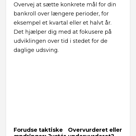
Overvej at sætte konkrete mål for din
bankroll over længere perioder, for
eksempel et kvartal eller et halvt år.
Det hjælper dig med at fokusere på
udviklingen over tid i stedet for de
daglige udsving.
Forudse taktiske
Overvurderet eller