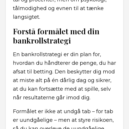
tålmodighed og evnen til at tænke
langsigtet.
Forstå formålet med din
bankrollstrategi
En bankrollstrategi er din plan for,
hvordan du håndterer de penge, du har
afsat til betting. Den beskytter dig mod
at miste alt på én dårlig dag og sikrer,
at du kan fortsætte med at spille, selv
når resultaterne går imod dig.
Formålet er ikke at undgå tab – for tab
er uundgåelige – men at styre risikoen,
så du kan overleve de uundgåelige