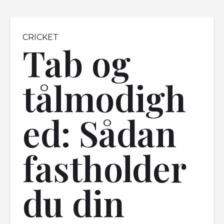
CRICKET
Tab og
tålmodigh
ed: Sådan
fastholder
du din