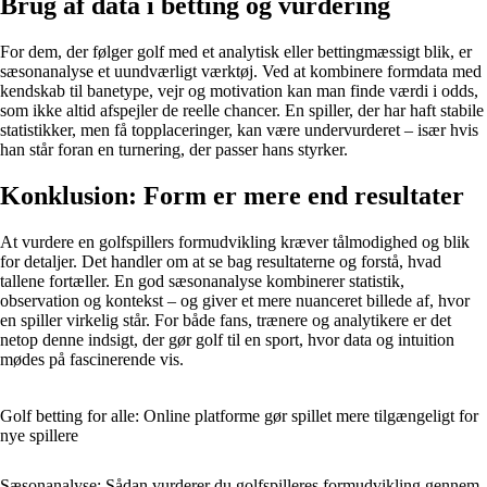
Brug af data i betting og vurdering
For dem, der følger golf med et analytisk eller bettingmæssigt blik, er
sæsonanalyse et uundværligt værktøj. Ved at kombinere formdata med
kendskab til banetype, vejr og motivation kan man finde værdi i odds,
som ikke altid afspejler de reelle chancer. En spiller, der har haft stabile
statistikker, men få topplaceringer, kan være undervurderet – især hvis
han står foran en turnering, der passer hans styrker.
Konklusion: Form er mere end resultater
At vurdere en golfspillers formudvikling kræver tålmodighed og blik
for detaljer. Det handler om at se bag resultaterne og forstå, hvad
tallene fortæller. En god sæsonanalyse kombinerer statistik,
observation og kontekst – og giver et mere nuanceret billede af, hvor
en spiller virkelig står. For både fans, trænere og analytikere er det
netop denne indsigt, der gør golf til en sport, hvor data og intuition
mødes på fascinerende vis.
Golf betting for alle: Online platforme gør spillet mere tilgængeligt for
nye spillere
Sæsonanalyse: Sådan vurderer du golfspilleres formudvikling gennem