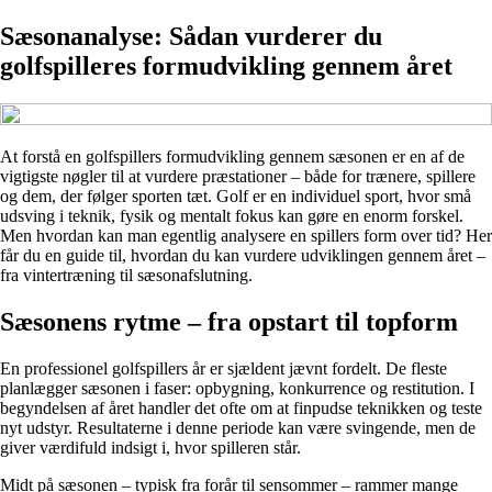
Sæsonanalyse: Sådan vurderer du
golfspilleres formudvikling gennem året
At forstå en golfspillers formudvikling gennem sæsonen er en af de
vigtigste nøgler til at vurdere præstationer – både for trænere, spillere
og dem, der følger sporten tæt. Golf er en individuel sport, hvor små
udsving i teknik, fysik og mentalt fokus kan gøre en enorm forskel.
Men hvordan kan man egentlig analysere en spillers form over tid? Her
får du en guide til, hvordan du kan vurdere udviklingen gennem året –
fra vintertræning til sæsonafslutning.
Sæsonens rytme – fra opstart til topform
En professionel golfspillers år er sjældent jævnt fordelt. De fleste
planlægger sæsonen i faser: opbygning, konkurrence og restitution. I
begyndelsen af året handler det ofte om at finpudse teknikken og teste
nyt udstyr. Resultaterne i denne periode kan være svingende, men de
giver værdifuld indsigt i, hvor spilleren står.
Midt på sæsonen – typisk fra forår til sensommer – rammer mange