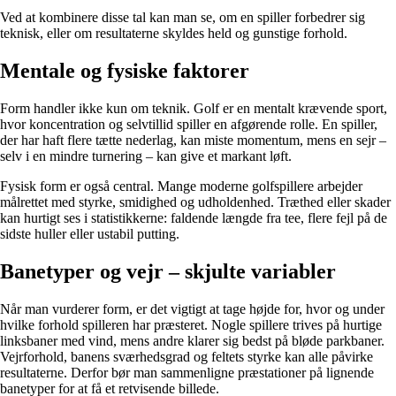
Ved at kombinere disse tal kan man se, om en spiller forbedrer sig
teknisk, eller om resultaterne skyldes held og gunstige forhold.
Mentale og fysiske faktorer
Form handler ikke kun om teknik. Golf er en mentalt krævende sport,
hvor koncentration og selvtillid spiller en afgørende rolle. En spiller,
der har haft flere tætte nederlag, kan miste momentum, mens en sejr –
selv i en mindre turnering – kan give et markant løft.
Fysisk form er også central. Mange moderne golfspillere arbejder
målrettet med styrke, smidighed og udholdenhed. Træthed eller skader
kan hurtigt ses i statistikkerne: faldende længde fra tee, flere fejl på de
sidste huller eller ustabil putting.
Banetyper og vejr – skjulte variabler
Når man vurderer form, er det vigtigt at tage højde for, hvor og under
hvilke forhold spilleren har præsteret. Nogle spillere trives på hurtige
linksbaner med vind, mens andre klarer sig bedst på bløde parkbaner.
Vejrforhold, banens sværhedsgrad og feltets styrke kan alle påvirke
resultaterne. Derfor bør man sammenligne præstationer på lignende
banetyper for at få et retvisende billede.