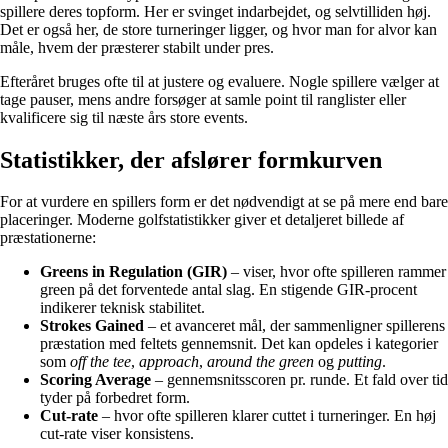
spillere deres topform. Her er svinget indarbejdet, og selvtilliden høj.
Det er også her, de store turneringer ligger, og hvor man for alvor kan
måle, hvem der præsterer stabilt under pres.
Efteråret bruges ofte til at justere og evaluere. Nogle spillere vælger at
tage pauser, mens andre forsøger at samle point til ranglister eller
kvalificere sig til næste års store events.
Statistikker, der afslører formkurven
For at vurdere en spillers form er det nødvendigt at se på mere end bare
placeringer. Moderne golfstatistikker giver et detaljeret billede af
præstationerne:
Greens in Regulation (GIR)
– viser, hvor ofte spilleren rammer
green på det forventede antal slag. En stigende GIR-procent
indikerer teknisk stabilitet.
Strokes Gained
– et avanceret mål, der sammenligner spillerens
præstation med feltets gennemsnit. Det kan opdeles i kategorier
som
off the tee
,
approach
,
around the green
og
putting
.
Scoring Average
– gennemsnitsscoren pr. runde. Et fald over tid
tyder på forbedret form.
Cut-rate
– hvor ofte spilleren klarer cuttet i turneringer. En høj
cut-rate viser konsistens.