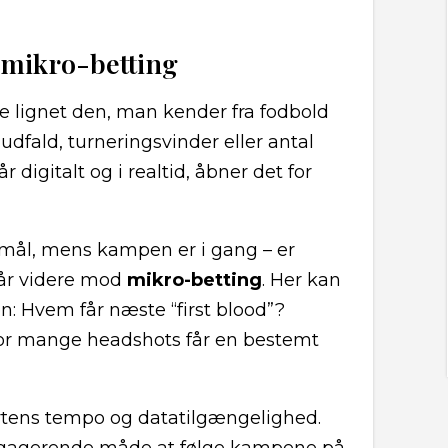
g mikro-betting
ge lignet den, man kender fra fodbold
dfald, turneringsvinder eller antal
 digitalt og i realtid, åbner det for
emål, mens kampen er i gang – er
går videre mod
mikro-betting
. Her kan
: Hvem får næste “first blood”?
vor mange headshots får en bestemt
rtens tempo og datatilgængelighed.