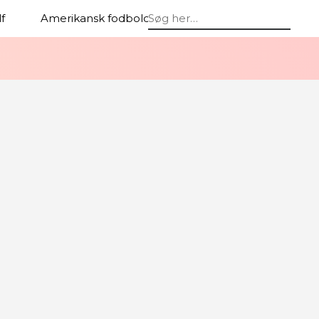
f
Amerikansk fodbold
Baseball