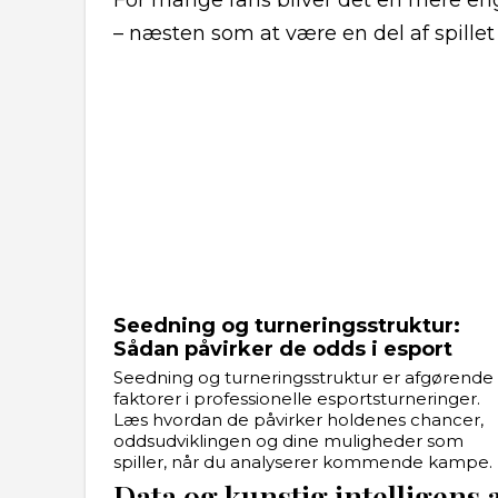
For mange fans bliver det en mere e
– næsten som at være en del af spillet 
Seedning og turneringsstruktur:
Sådan påvirker de odds i esport
Seedning og turneringsstruktur er afgørende
faktorer i professionelle esportsturneringer.
Læs hvordan de påvirker holdenes chancer,
oddsudviklingen og dine muligheder som
spiller, når du analyserer kommende kampe.
Data og kunstig intelligens 