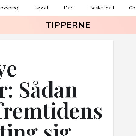
oksning
Esport
Dart
Basketball
Gol
TIPPERNE
ye
r: Sådan
fremtidens
ting sig