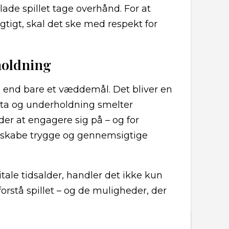
ade spillet tage overhånd. For at
tigt, skal det ske med respekt for
holdning
e end bare et væddemål. Det bliver en
data og underholdning smelter
er at engagere sig på – og for
at skabe trygge og gennemsigtige
tale tidsalder, handler det ikke kun
rstå spillet – og de muligheder, der