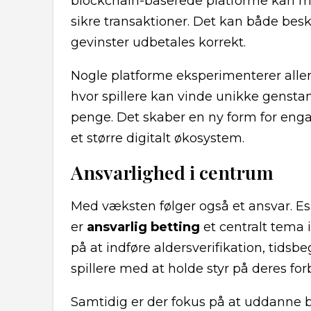
blockchain-baserede platforme kan 
sikre transaktioner. Det kan både besky
gevinster udbetales korrekt.
Nogle platforme eksperimenterer all
hvor spillere kan vinde unikke genstan
penge. Det skaber en ny form for enga
et større digitalt økosystem.
Ansvarlighed i centrum
Med væksten følger også et ansvar. Es
er
ansvarlig betting
et centralt tema 
på at indføre aldersverifikation, tids
spillere med at holde styr på deres for
Samtidig er der fokus på at uddanne bå