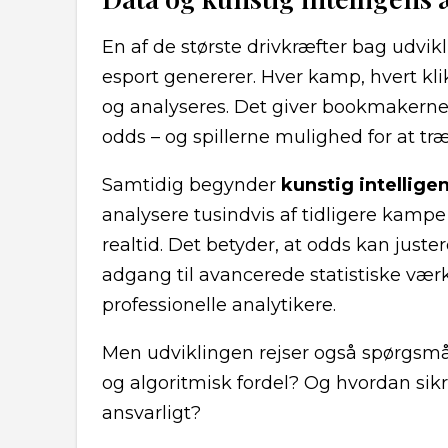
En af de største drivkræfter bag udv
esport genererer. Hver kamp, hvert kl
og analyseres. Det giver bookmakerne
odds – og spillerne mulighed for at tr
Samtidig begynder
kunstig intelligen
analysere tusindvis af tidligere kampe
realtid. Det betyder, at odds kan justere
adgang til avancerede statistiske værk
professionelle analytikere.
Men udviklingen rejser også spørgsmål
og algoritmisk fordel? Og hvordan sik
ansvarligt?