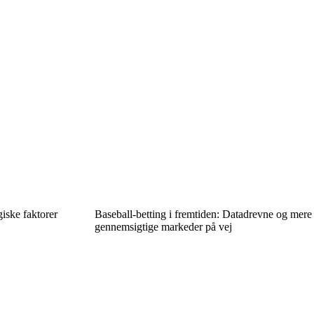
ske faktorer
Baseball-betting i fremtiden: Datadrevne og mere
gennemsigtige markeder på vej