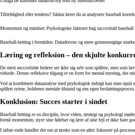
Undgå de klassiske bankroll-fejl som ny baseball-better
Tilfældighed eller tendens? Sådan lærer du at analysere baseball korrek
Momentum og mindset: Psykologiske faktorer bag succesfuld baseball 
Baseball-betting i fremtiden: Datadrevne og mere gennemsigtige marke
Læring og refleksion – den skjulte konkurr
De mest succesfulde bettere ser ikke sig selv som spillere, men som læren
virkede. Denne refleksive tilgang er en form for mental træning, der mi
Ved at kombinere dataanalyse med psykologisk indsigt kan man opnå en 
spillets rytme, holdenes mentale tilstand og ens egen beslutningsproces.
Konklusion: Succes starter i sindet
Baseball betting er en disciplin, hvor viden, strategi og psykologi mødes
forstå momentum, styre sine følelser og lære af sine fejl er ikke bare god
I sidste ende handler det om at tænke som en atlet: fokusere på processen