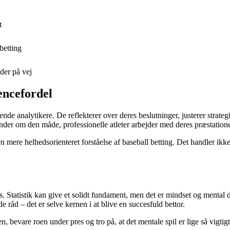
t
betting
der på vej
encefordel
de analytikere. De reflekterer over deres beslutninger, justerer strategi
nder om den måde, professionelle atleter arbejder med deres præstatione
mere helhedsorienteret forståelse af baseball betting. Det handler ikk
. Statistik kan give et solidt fundament, men det er mindset og mental di
e råd – det er selve kernen i at blive en succesfuld bettor.
, bevare roen under pres og tro på, at det mentale spil er lige så vigtig