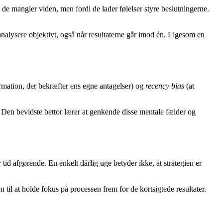
 de mangler viden, men fordi de lader følelser styre beslutningerne.
 analysere objektivt, også når resultaterne går imod én. Ligesom en
ormation, der bekræfter ens egne antagelser) og
recency bias
(at
r. Den bevidste bettor lærer at genkende disse mentale fælder og
d afgørende. En enkelt dårlig uge betyder ikke, at strategien er
il at holde fokus på processen frem for de kortsigtede resultater.