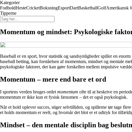
Kategorier
Fodbold
Heste
Cricket
Boksning
Esport
Dart
Basketball
Golf
Amerikansk f
Tipperne
Momentum og mindset: Psykologiske faktore
Baseball er en sport, hvor statistik og sandsynligheder spiller en enor
baseball betting, kan forståelsen af momentum, mindset og mentale mek
psykologiske faktorer, der kan gøre forskellen mellem impulsive vædde
Momentum – mere end bare et ord
I sportens verden bruges ordet
momentum
ofte til at beskrive en period
momentum er ikke kun et fysisk fænomen – det er også psykologisk.
Når et hold oplever succes, stiger selvtilliden, og spillerne tør tage f
et holds momentum er reelt, og hvornår det blot er et udtryk for tilfældi
Mindset – den mentale disciplin bag beslut