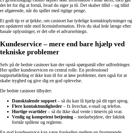
det let for dig at forstå, hvad du siger ja til. Det skaber tillid – og tillid
er afgørende, når du spiller med rigtige penge.
Et godt tip er at tjekke, om casinoet har tydelige kontaktoplysninger og
en opdateret side med licensinformation. Hvis du skal lede længe efter
basale oplysninger, er det ofte et advarselstegn.
Kundeservice – mere end bare hjælp ved
tekniske problemer
Selv på de bedste casinoer kan der opstå spørgsmål eller udfordringer.
Her spiller kundeservicen en central rolle. En professionel
supportafdeling er ikke kun til for at løse problemer, men også for at
skabe tryghed og give dig en god oplevelse.
De bedste casinoer tilbyder:
Dansktalende support
– så du kan få hjælp på dit eget sprog.
Flere kontaktmuligheder
– fx livechat, e-mail og telefon.
Hurtige svartider
– så du ikke skal vente i timevis på svar.
Venlig og kompetent betjening
– medarbejdere, der faktisk
forstår spillene og reglerne.
En god kundeservice kan være forskellen mellem en frustrerende