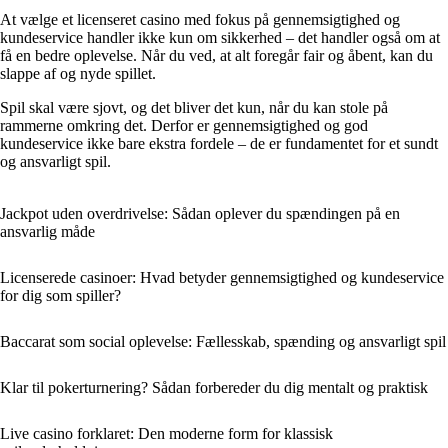
At vælge et licenseret casino med fokus på gennemsigtighed og
kundeservice handler ikke kun om sikkerhed – det handler også om at
få en bedre oplevelse. Når du ved, at alt foregår fair og åbent, kan du
slappe af og nyde spillet.
Spil skal være sjovt, og det bliver det kun, når du kan stole på
rammerne omkring det. Derfor er gennemsigtighed og god
kundeservice ikke bare ekstra fordele – de er fundamentet for et sundt
og ansvarligt spil.
Jackpot uden overdrivelse: Sådan oplever du spændingen på en
ansvarlig måde
Licenserede casinoer: Hvad betyder gennemsigtighed og kundeservice
for dig som spiller?
Baccarat som social oplevelse: Fællesskab, spænding og ansvarligt spil
Klar til pokerturnering? Sådan forbereder du dig mentalt og praktisk
Live casino forklaret: Den moderne form for klassisk