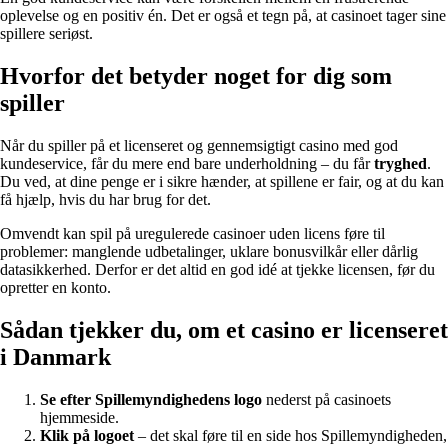
oplevelse og en positiv én. Det er også et tegn på, at casinoet tager sine
spillere seriøst.
Hvorfor det betyder noget for dig som
spiller
Når du spiller på et licenseret og gennemsigtigt casino med god
kundeservice, får du mere end bare underholdning – du får
tryghed
.
Du ved, at dine penge er i sikre hænder, at spillene er fair, og at du kan
få hjælp, hvis du har brug for det.
Omvendt kan spil på uregulerede casinoer uden licens føre til
problemer: manglende udbetalinger, uklare bonusvilkår eller dårlig
datasikkerhed. Derfor er det altid en god idé at tjekke licensen, før du
opretter en konto.
Sådan tjekker du, om et casino er licenseret
i Danmark
Se efter Spillemyndighedens logo
nederst på casinoets
hjemmeside.
Klik på logoet
– det skal føre til en side hos Spillemyndigheden,