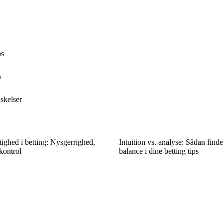
ps
n
skelser
ighed i betting: Nysgerrighed,
Intuition vs. analyse: Sådan finde
kontrol
balance i dine betting tips