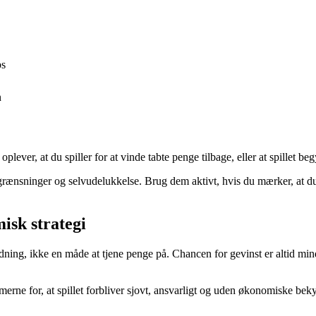
ps
n
lever, at du spiller for at vinde tabte penge tilbage, eller at spillet be
begrænsninger og selvudelukkelse. Brug dem aktivt, hvis du mærker, at d
isk strategi
dning, ikke en måde at tjene penge på. Chancen for gevinst er altid mindr
erne for, at spillet forbliver sjovt, ansvarligt og uden økonomiske bek