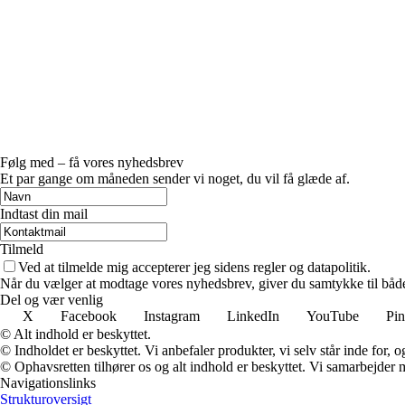
Følg med – få vores nyhedsbrev
Et par gange om måneden sender vi noget, du vil få glæde af.
Indtast din mail
Tilmeld
Ved at tilmelde mig accepterer jeg sidens regler og datapolitik.
Når du vælger at modtage vores nyhedsbrev, giver du samtykke til både v
Del og vær venlig
X
Facebook
Instagram
LinkedIn
YouTube
Pin
© Alt indhold er beskyttet.
© Indholdet er beskyttet. Vi anbefaler produkter, vi selv står inde for
© Ophavsretten tilhører os og alt indhold er beskyttet. Vi samarbejder 
Navigationslinks
Strukturoversigt