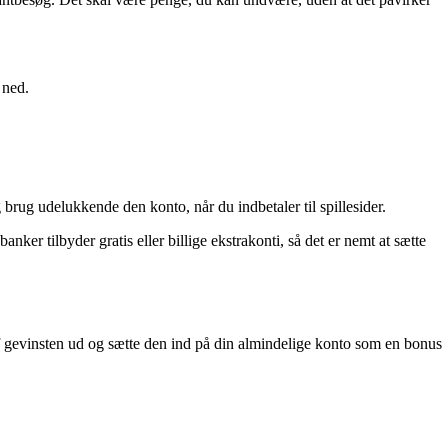
 ned.
 brug udelukkende den konto, når du indbetaler til spillesider.
nker tilbyder gratis eller billige ekstrakonti, så det er nemt at sætte
f gevinsten ud og sætte den ind på din almindelige konto som en bonus