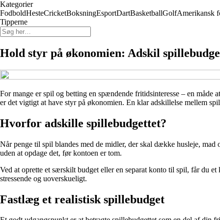
Kategorier
Fodbold
Heste
Cricket
Boksning
Esport
Dart
Basketball
Golf
Amerikansk f
Tipperne
Hold styr på økonomien: Adskil spillebudg
For mange er spil og betting en spændende fritidsinteresse – en måde at
er det vigtigt at have styr på økonomien. En klar adskillelse mellem sp
Hvorfor adskille spillebudgettet?
Når penge til spil blandes med de midler, der skal dække husleje, mad og
uden at opdage det, før kontoen er tom.
Ved at oprette et særskilt budget eller en separat konto til spil, får du et
stressende og uoverskueligt.
Fastlæg et realistisk spillebudget
Et godt udgangspunkt er at betragte spillebudgettet som en del af din f