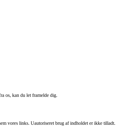
a os, kan du let framelde dig.
 vores links. Uautoriseret brug af indholdet er ikke tilladt.