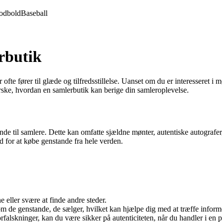
odbold
Baseball
rbutik
fte fører til glæde og tilfredsstillelse. Uanset om du er interesseret i m
orske, hvordan en samlerbutik kan berige din samleroplevelse.
ande til samlere. Dette kan omfatte sjældne mønter, autentiske autografer
d for at købe genstande fra hele verden.
eller svære at finde andre steder.
 om de genstande, de sælger, hvilket kan hjælpe dig med at træffe inform
lskninger, kan du være sikker på autenticiteten, når du handler i en p