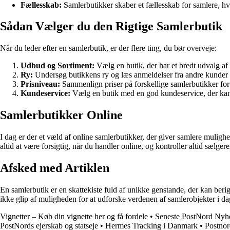
Fællesskab:
Samlerbutikker skaber et fællesskab for samlere, hvo
Sådan Vælger du den Rigtige Samlerbutik
Når du leder efter en samlerbutik, er der flere ting, du bør overveje:
Udbud og Sortiment:
Vælg en butik, der har et bredt udvalg af 
Ry:
Undersøg butikkens ry og læs anmeldelser fra andre kunder for
Prisniveau:
Sammenlign priser på forskellige samlerbutikker for 
Kundeservice:
Vælg en butik med en god kundeservice, der kan
Samlerbutikker Online
I dag er der et væld af online samlerbutikker, der giver samlere mulig
altid at være forsigtig, når du handler online, og kontroller altid sælger
Afsked med Artiklen
En samlerbutik er en skattekiste fuld af unikke genstande, der kan beri
ikke glip af muligheden for at udforske verdenen af samlerobjekter i da
Vignetter – Køb din vignette her og få fordele
•
Seneste PostNord Nyh
PostNords ejerskab og statseje
•
Hermes Tracking i Danmark
•
Postnor