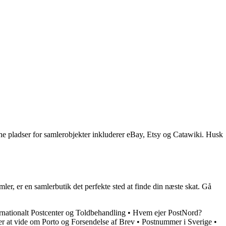
ine pladser for samlerobjekter inkluderer eBay, Etsy og Catawiki. Husk
er, er en samlerbutik det perfekte sted at finde din næste skat. Gå
rnationalt Postcenter og Toldbehandling
•
Hvem ejer PostNord?
r at vide om Porto og Forsendelse af Brev
•
Postnummer i Sverige
•