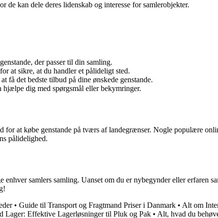
r de kan dele deres lidenskab og interesse for samlerobjekter.
genstande, der passer til din samling.
 at sikre, at du handler et pålideligt sted.
at få det bedste tilbud på dine ønskede genstande.
 hjælpe dig med spørgsmål eller bekymringer.
hed for at købe genstande på tværs af landegrænser. Nogle populære onl
ens pålidelighed.
ge enhver samlers samling. Uanset om du er nybegynder eller erfaren saml
g!
eder
•
Guide til Transport og Fragtmand Priser i Danmark
•
Alt om Inte
d Lager: Effektive Lagerløsninger til Pluk og Pak
•
Alt, hvad du behøve