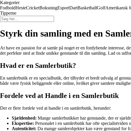
Kategorier
Fodbold
Heste
Cricket
Boksning
Esport
Dart
Basketball
Golf
Amerikansk f
Tipperne
Styrk din samling med en Samle
At have en passion for at samle på noget er en fordybende interesse, der o
det perfekte sted at finde unikke genstande til din samling. Lad os udf
Hvad er en Samlerbutik?
En samlerbutik er en specialbutik, der tilbyder et bredt udvalg af genst
både være fysisk beliggende eller online, hvilket giver samlere mulighe
Fordele ved at Handle i en Samlerbutik
Der er flere fordele ved at handle i en samlerbutik, herunder:
Sjældenhed:
Mange samlerbutikker har genstande, der er sjældne 
Ekspertise:
Personalet i en samlerbutik har ofte specialistviden
Autenticitet:
Da mange samlerobjekter kan være genstand for forfa