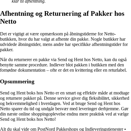
klar til afhentning.
Afhentning og Returnering af Pakker hos
Netto
Det er vigtigt at være opmærksom på åbningstiderne for Netto-
butikken, hvor du har valgt at afhente din pakke. Nogle butikker har
udvidede åbningstider, mens andre har specifikke afhentningstider for
pakker.
Når du returnerer en pakke via Send og Hent hos Netto, kan du også
benytte samme procedure. Indlever blot pakken i butikken med den
fornødne dokumentation – ofte er det en kvittering eller en returlabel.
Opsummering
Send og Hent boks hos Netto er en smart og effektiv måde at modtage
og returnere pakker på. Denne service giver dig fleksibilitet, sikkerhed
og bekvemmelighed i hverdagen. Ved at bruge Send og Hent hos
Netto sparer du tid og undgår besvær med leveringer derhjemme. Gør
din næste online shoppingoplevelse endnu mere praktisk ved at vælge
Send og Hent boks hos Netto!
Alt du skal vide om PostNord Pakkeshops og Indleveringstjenester
•