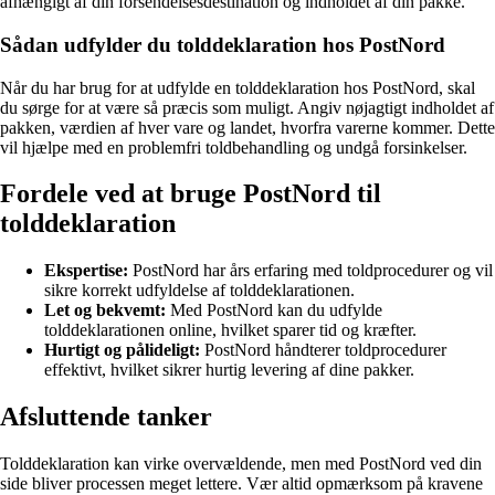
afhængigt af din forsendelsesdestination og indholdet af din pakke.
Sådan udfylder du tolddeklaration hos PostNord
Når du har brug for at udfylde en tolddeklaration hos PostNord, skal
du sørge for at være så præcis som muligt. Angiv nøjagtigt indholdet af
pakken, værdien af hver vare og landet, hvorfra varerne kommer. Dette
vil hjælpe med en problemfri toldbehandling og undgå forsinkelser.
Fordele ved at bruge PostNord til
tolddeklaration
Ekspertise:
PostNord har års erfaring med toldprocedurer og vil
sikre korrekt udfyldelse af tolddeklarationen.
Let og bekvemt:
Med PostNord kan du udfylde
tolddeklarationen online, hvilket sparer tid og kræfter.
Hurtigt og pålideligt:
PostNord håndterer toldprocedurer
effektivt, hvilket sikrer hurtig levering af dine pakker.
Afsluttende tanker
Tolddeklaration kan virke overvældende, men med PostNord ved din
side bliver processen meget lettere. Vær altid opmærksom på kravene