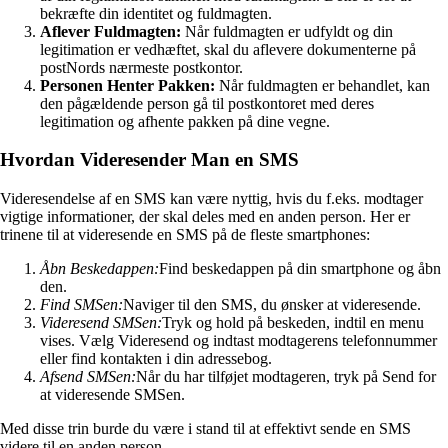
bekræfte din identitet og fuldmagten.
Aflever Fuldmagten:
Når fuldmagten er udfyldt og din
legitimation er vedhæftet, skal du aflevere dokumenterne på
postNords nærmeste postkontor.
Personen Henter Pakken:
Når fuldmagten er behandlet, kan
den pågældende person gå til postkontoret med deres
legitimation og afhente pakken på dine vegne.
Hvordan Videresender Man en SMS
Videresendelse af en SMS kan være nyttig, hvis du f.eks. modtager
vigtige informationer, der skal deles med en anden person. Her er
trinene til at videresende en SMS på de fleste smartphones:
Åbn Beskedappen:
Find beskedappen på din smartphone og åbn
den.
Find SMSen:
Naviger til den SMS, du ønsker at videresende.
Videresend SMSen:
Tryk og hold på beskeden, indtil en menu
vises. Vælg Videresend og indtast modtagerens telefonnummer
eller find kontakten i din adressebog.
Afsend SMSen:
Når du har tilføjet modtageren, tryk på Send for
at videresende SMSen.
Med disse trin burde du være i stand til at effektivt sende en SMS
videre til en anden person.