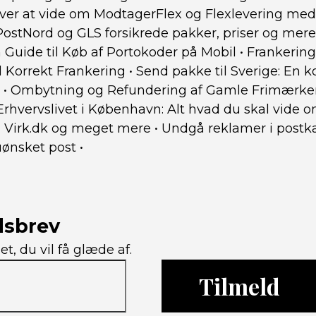
ver at vide om ModtagerFlex og Flexlevering me
PostNord og GLS forsikrede pakker, priser og mere
 Guide til Køb af Portokoder på Mobil
•
Frankering
l Korrekt Frankering
•
Send pakke til Sverige: En k
•
Ombytning og Refundering af Gamle Frimærker
 Erhvervslivet i København: Alt hvad du skal vide
t, Virk.dk og meget mere
•
Undgå reklamer i postk
 uønsket post
•
dsbrev
, du vil få glæde af.
Tilmeld