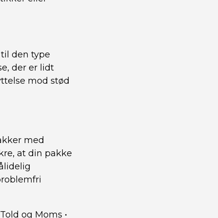
til den type
, der er lidt
kyttelse mod stød
pakker med
re, at din pakke
lidelig
problemfri
 Told og Moms
•