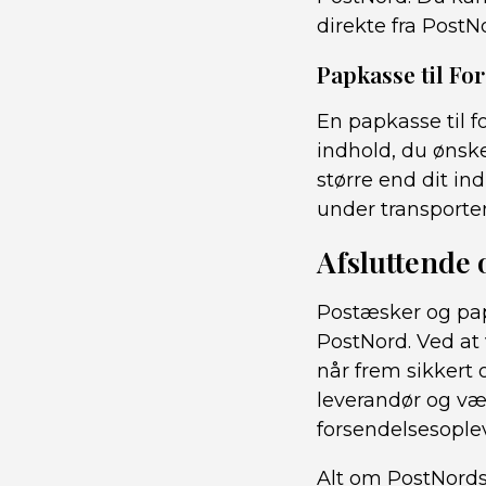
direkte fra Post
Papkasse til F
En papkasse til 
indhold, du ønske
større end dit in
under transporte
Afsluttende 
Postæsker og pap
PostNord. Ved at
når frem sikkert 
leverandør og væ
forsendelsesoplev
Alt om PostNords