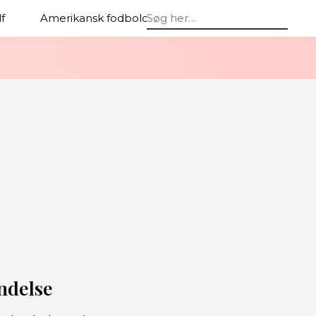
f
Amerikansk fodbold
Baseball
endelse