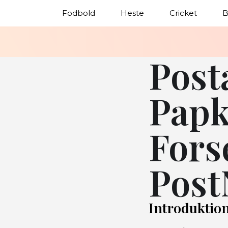
Fodbold
Heste
Cricket
B
Post
Papk
Fors
Post
Introduktion