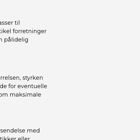
sser til
ikel forretninger
n pålidelig
rrelsen, styrken
e for eventuelle
såsom maksimale
orsendelse med
ikker eller