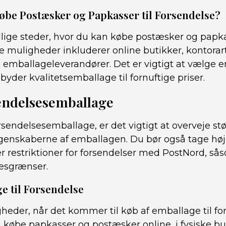
øbe Postæsker og Papkasser til Forsendelse?
llige steder, hvor du kan købe postæsker og papka
e muligheder inkluderer online butikker, kontorart
 emballageleverandører. Det er vigtigt at vælge e
lbyder kvalitetsemballage til fornuftige priser.
sendelsesemballage
sendelsesemballage, er det vigtigt at overveje stø
genskaberne af emballagen. Du bør også tage højd
ler restriktioner for forsendelser med PostNord, 
sesgrænser.
e til Forsendelse
gheder, når det kommer til køb af emballage til f
købe papkasser og postæsker online, i fysiske but