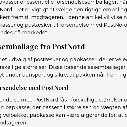
kasser er essentielle forsendelsesemballager, nå
rd. Det er vigtigt at vælge den rigtige emballage 
kert frem til modtageren. I denne artikel vil vi se
asser og postæsker til forsendelse med PostNord
indes på markedet.
semballage fra PostNord
 et udvalg af postæsker og papkasser, der er vele
rskellige størrelser. Disse forsendelsesemballager 
t under transport og sikre, at pakken når frem i g
Forsendelse med PostNord
sendelse med PostNord fås i forskellige størrelser o
en papkasse, der passer til størrelsen og vægten af
og velpakket papkasse kan være afgørende for, at 
modtageren.