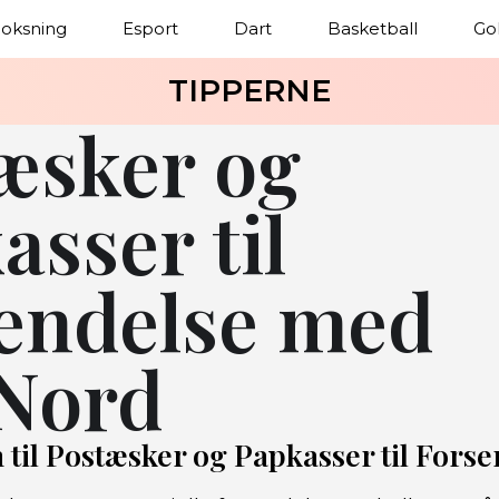
oksning
Esport
Dart
Basketball
Gol
TIPPERNE
æsker og
asser til
endelse med
Nord
 til Postæsker og Papkasser til Fors