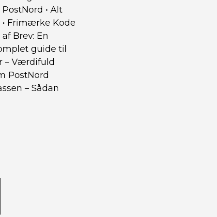
d PostNord
•
Alt
•
Frimærke Kode
 af Brev: En
omplet guide til
 – Værdifuld
 om PostNord
assen – Sådan