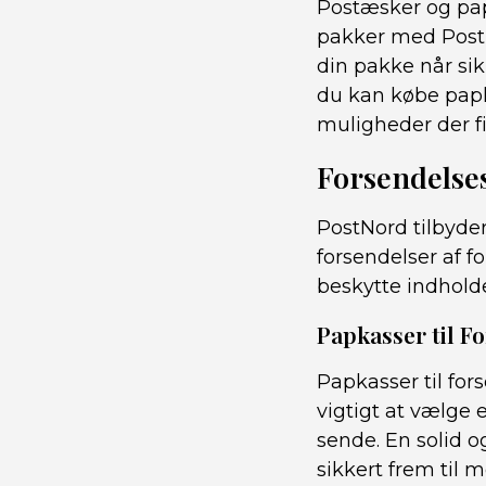
Postæsker og pap
pakker med PostNo
din pakke når sik
du kan købe papk
muligheder der f
Forsendelse
PostNord tilbyder
forsendelser af fo
beskytte indholde
Papkasser til 
Papkasser til for
vigtigt at vælge 
sende. En solid 
sikkert frem til 