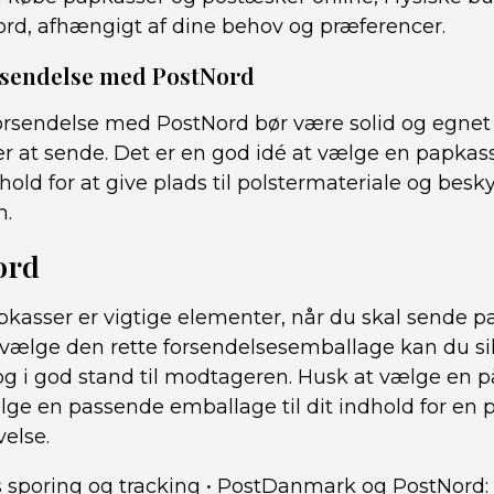
Nord, afhængigt af dine behov og præferencer.
orsendelse med PostNord
forsendelse med PostNord bør være solid og egnet 
r at sende. Det er en god idé at vælge en papkasse
dhold for at give plads til polstermateriale og bes
n.
ord
kasser er vigtige elementer, når du skal sende 
 vælge den rette forsendelsesemballage kan du sik
og i god stand til modtageren. Husk at vælge en på
lge en passende emballage til dit indhold for en 
else.
 sporing og tracking
•
PostDanmark og PostNord: