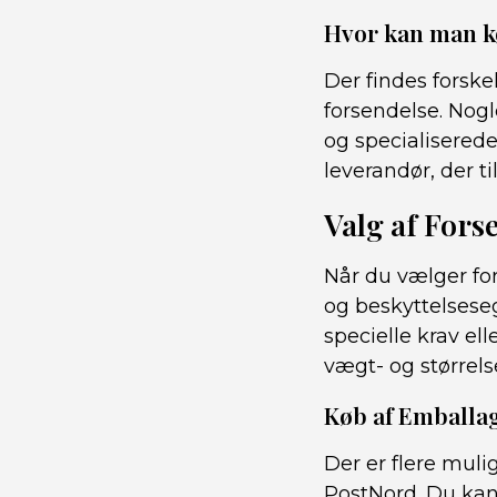
Hvor kan man k
Der findes forske
forsendelse. Nogl
og specialiserede
leverandør, der ti
Valg af For
Når du vælger for
og beskyttelsese
specielle krav el
vægt- og størrel
Køb af Emballag
Der er flere muli
PostNord. Du kan 