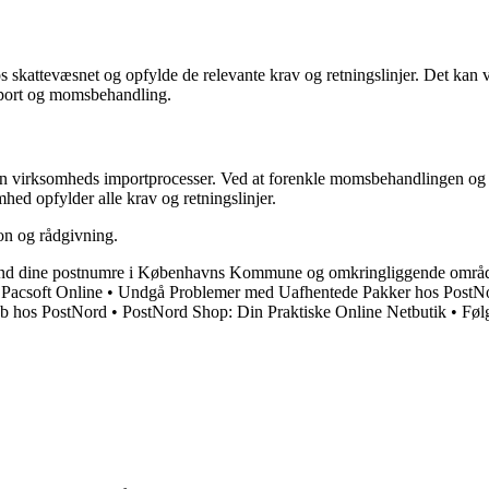
kattevæsnet og opfylde de relevante krav og retningslinjer. Det kan vær
import og momsbehandling.
 virksomheds importprocesser. Ved at forenkle momsbehandlingen og und
mhed opfylder alle krav og retningslinjer.
n og rådgivning.
d dine postnumre i Københavns Kommune og omkringliggende områ
 Pacsoft Online
•
Undgå Problemer med Uafhentede Pakker hos Post
ob hos PostNord
•
PostNord Shop: Din Praktiske Online Netbutik
•
Føl