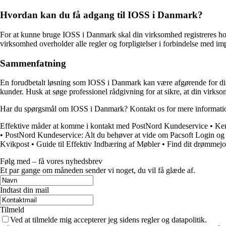
Hvordan kan du få adgang til IOSS i Danmark?
For at kunne bruge IOSS i Danmark skal din virksomhed registreres hos s
virksomhed overholder alle regler og forpligtelser i forbindelse med 
Sammenfatning
En forudbetalt løsning som IOSS i Danmark kan være afgørende for din
kunder. Husk at søge professionel rådgivning for at sikre, at din virkso
Har du spørgsmål om IOSS i Danmark? Kontakt os for mere informatio
Effektive måder at komme i kontakt med PostNord Kundeservice
•
Ken
•
PostNord Kundeservice: Alt du behøver at vide om Pacsoft Login og
Kvikpost
•
Guide til Effektiv Indbæring af Møbler
•
Find dit drømmej
Følg med – få vores nyhedsbrev
Et par gange om måneden sender vi noget, du vil få glæde af.
Indtast din mail
Tilmeld
Ved at tilmelde mig accepterer jeg sidens regler og datapolitik.