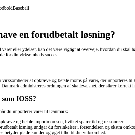
odbold
Baseball
ave en forudbetalt løsning?
 varer eller ydelser, kan det være vigtigt at overveje, hvordan du sk
nde for din virksomheds succes.
for virksomheder at opkræve og betale moms på varer, der importeres 
 I Danmark administreres ordningen af skattevæsnet, der sikrer korrekt 
ng som IOSS?
når du importerer varer til Danmark:
kræve og betale importmomsen, hvilket sparer tid og ressourcer.
rudbetalt løsning undgår du forsinkelser i forsendelsen og ekstra omko
 betyder glade kunder og øget tillid til din virksomhed.