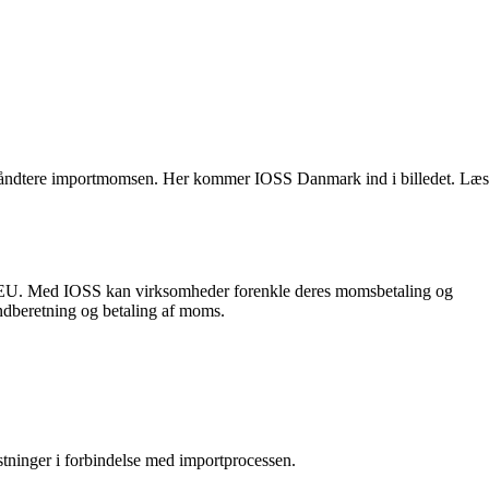
al håndtere importmomsen. Her kommer IOSS Danmark ind i billedet. Læs
til EU. Med IOSS kan virksomheder forenkle deres momsbetaling og
indberetning og betaling af moms.
stninger i forbindelse med importprocessen.