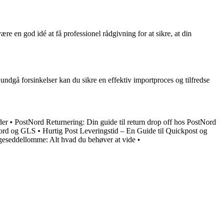
e en god idé at få professionel rådgivning for at sikre, at din
gå forsinkelser kan du sikre en effektiv importproces og tilfredse
der
•
PostNord Returnering: Din guide til return drop off hos PostNord
Nord og GLS
•
Hurtig Post Leveringstid – En Guide til Quickpost og
geseddellomme: Alt hvad du behøver at vide
•