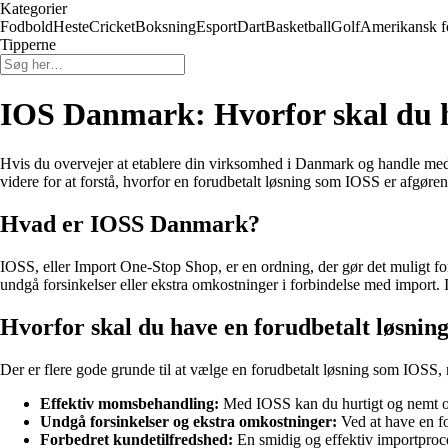
Kategorier
Fodbold
Heste
Cricket
Boksning
Esport
Dart
Basketball
Golf
Amerikansk f
Tipperne
IOS Danmark: Hvorfor skal du h
Hvis du overvejer at etablere din virksomhed i Danmark og handle med
videre for at forstå, hvorfor en forudbetalt løsning som IOSS er afgøre
Hvad er IOSS Danmark?
IOSS, eller Import One-Stop Shop, er en ordning, der gør det muligt 
undgå forsinkelser eller ekstra omkostninger i forbindelse med import.
Hvorfor skal du have en forudbetalt løsni
Der er flere gode grunde til at vælge en forudbetalt løsning som IOSS, 
Effektiv momsbehandling:
Med IOSS kan du hurtigt og nemt op
Undgå forsinkelser og ekstra omkostninger:
Ved at have en fo
Forbedret kundetilfredshed:
En smidig og effektiv importproces