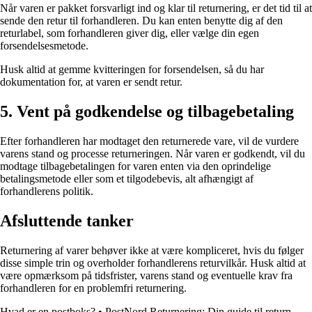
Når varen er pakket forsvarligt ind og klar til returnering, er det tid til at
sende den retur til forhandleren. Du kan enten benytte dig af den
returlabel, som forhandleren giver dig, eller vælge din egen
forsendelsesmetode.
Husk altid at gemme kvitteringen for forsendelsen, så du har
dokumentation for, at varen er sendt retur.
5. Vent på godkendelse og tilbagebetaling
Efter forhandleren har modtaget den returnerede vare, vil de vurdere
varens stand og processe returneringen. Når varen er godkendt, vil du
modtage tilbagebetalingen for varen enten via den oprindelige
betalingsmetode eller som et tilgodebevis, alt afhængigt af
forhandlerens politik.
Afsluttende tanker
Returnering af varer behøver ikke at være kompliceret, hvis du følger
disse simple trin og overholder forhandlerens returvilkår. Husk altid at
være opmærksom på tidsfrister, varens stand og eventuelle krav fra
forhandleren for en problemfri returnering.
Hvad er en postboks?
•
PostNord Returnering: Din guide til return