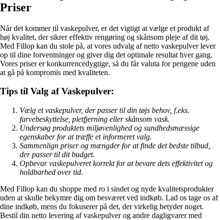
Priser
Når det kommer til vaskepulver, er det vigtigt at vælge et produkt af
høj kvalitet, der sikrer effektiv rengøring og skånsom pleje af dit tøj.
Med Fillop kan du stole på, at vores udvalg af netto vaskepulver lever
op til dine forventninger og giver dig det optimale resultat hver gang.
Vores priser er konkurrencedygtige, så du får valuta for pengene uden
at gå på kompromis med kvaliteten.
Tips til Valg af Vaskepulver:
Vælg et vaskepulver, der passer til din tøjs behov, f.eks.
farvebeskyttelse, pletfjerning eller skånsom vask.
Undersøg produktets miljøvenlighed og sundhedsmæssige
egenskaber for at træffe et informeret valg.
Sammenlign priser og mængder for at finde det bedste tilbud,
der passer til dit budget.
Opbevar vaskepulveret korrekt for at bevare dets effektivitet og
holdbarhed over tid.
Med Fillop kan du shoppe med ro i sindet og nyde kvalitetsprodukter
uden at skulle bekymre dig om besværet ved indkøb. Lad os tage os af
dine indkøb, mens du fokuserer på det, der virkelig betyder noget.
Bestil din netto levering af vaskepulver og andre dagligvarer med