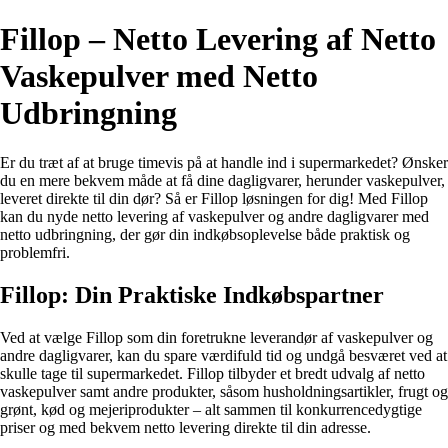
Fillop – Netto Levering af Netto
Vaskepulver med Netto
Udbringning
Er du træt af at bruge timevis på at handle ind i supermarkedet? Ønsker
du en mere bekvem måde at få dine dagligvarer, herunder vaskepulver,
leveret direkte til din dør? Så er Fillop løsningen for dig! Med Fillop
kan du nyde netto levering af vaskepulver og andre dagligvarer med
netto udbringning, der gør din indkøbsoplevelse både praktisk og
problemfri.
Fillop: Din Praktiske Indkøbspartner
Ved at vælge Fillop som din foretrukne leverandør af vaskepulver og
andre dagligvarer, kan du spare værdifuld tid og undgå besværet ved at
skulle tage til supermarkedet. Fillop tilbyder et bredt udvalg af netto
vaskepulver samt andre produkter, såsom husholdningsartikler, frugt og
grønt, kød og mejeriprodukter – alt sammen til konkurrencedygtige
priser og med bekvem netto levering direkte til din adresse.