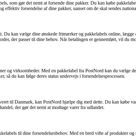
els, som gør det nemt at forsende dine pakker. Du kan købe pakkelabels 
 effektiv forsendelse af dine pakker, uanset om de skal sendes nationalt
gt. Du kan vælge dine ønskede frimærker og pakkelabels online, lægge d
oder, der passer til dine behov. Når betalingen er gennemført, vil du mo
oner og virksomheder. Med en pakkelabel fra PostNord kan du vælge den 
r, så du kan følge deres status undervejs i forsendelsesprocessen.
everet til Danmark, kan PostNord hjælpe dig med dette. Du kan købe vare
handel, der gør det nemt at modtage varer fra udlandet.
labels til dine forsendelsesbehov. Med en bred vifte af produkter og se