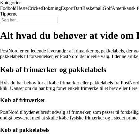
Kategorier
Fodbold
Heste
Cricket
Boksning
Esport
Dart
Basketball
Golf
Amerikansk f
Tipperne
Alt hvad du behøver at vide om
PostNord er en ledende leverandør af frimærker og pakkelabels, der gør
pakkelabels til forsendelser, er PostNord det ideelle valg. I denne arti
Køb af frimærker og pakkelabels
Hvis du har behov for at købe frimærker eller pakkelabels fra PostNor
klik. Uanset om du har brug for et enkelt frimærke til et brev eller fle
Køb af frimærker
PostNord tilbyder et bredt udvalg af frimærker, som passer til forskel
undgå besværet med at skulle købe fysiske frimærker og i stedet printe 
Køb af pakkelabels