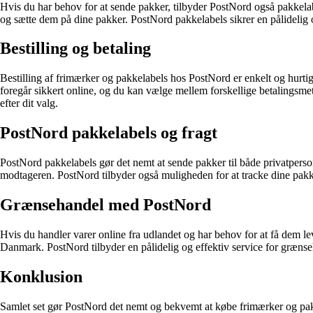
Hvis du har behov for at sende pakker, tilbyder PostNord også pakkelab
og sætte dem på dine pakker. PostNord pakkelabels sikrer en pålidelig og
Bestilling og betaling
Bestilling af frimærker og pakkelabels hos PostNord er enkelt og hurti
foregår sikkert online, og du kan vælge mellem forskellige betalingsmet
efter dit valg.
PostNord pakkelabels og fragt
PostNord pakkelabels gør det nemt at sende pakker til både privatpers
modtageren. PostNord tilbyder også muligheden for at tracke dine pakke
Grænsehandel med PostNord
Hvis du handler varer online fra udlandet og har behov for at få dem l
Danmark. PostNord tilbyder en pålidelig og effektiv service for grænse
Konklusion
Samlet set gør PostNord det nemt og bekvemt at købe frimærker og pakke