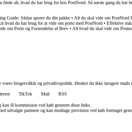
 finde alt, hvad du har brug for hos PostNord. Så næste gang du har bru
ing Guide: Sådan sporer du din pakke
•
Alt du skal vide om PostNord 
lt hvad du har brug for at vide om porto med PostNord
•
Effektive må
vide om Porto og Forsendelse af Brev
•
Alt hvad du skal vide om Post
ores brugervilkår og privatlivspolitik. Ønsker du ikke længere mails fr
terest
TikTok
Mail
RSS
, og kan få kommission ved køb gennem disse links.
med udvalgte partnere og kan modtage provision ved køb foretaget gennem