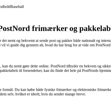
odbold
Baseball
 PostNord frimærker og pakkelab
 det nemt og bekvemt at sende post og pakker både nationalt og internat
kel vil vi guide dig gennem alt, hvad du har brug for at vide om PostNor
d, kan du nemt gøre dette online. PostNord tilbyder en bekvem og sikk
re pakkelabels til forsendelser, kan du finde det hele på PostNords hjemm
lige formål. Du kan købe både fysiske frimærker og elektroniske frimær
dem selv, hvilket er ideelt, hvis du sender mange breve.