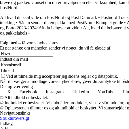
breve og pakker. Uanset om du er privatperson eller virksomhed, kan du
PostNord.
Alt hvad du skal vide om PostNord og Post Danmark
•
Postnord Track
tracking
•
Sådan sender du en pakke med PostNord: Komplet guide
•
A
og Porto 2023-2024: Alt du behøver at vide
•
Alt, hvad du behøver at 
og pakkelabels
•
Følg med – få vores nyhedsbrev
Et par gange om måneden sender vi noget, du vil få glæde af.
Indtast din mail
Tilmeld
Ved at tilmelde mig accepterer jeg sidens regler og datapolitik.
Når du vælger at modtage vores nyhedsbrev, giver du samtykke til både v
Del og vær venlig
X
Facebook
Instagram
LinkedIn
YouTube
Pin
© Alt indhold er beskyttet.
© Indholdet er beskyttet. Vi anbefaler produkter, vi selv står inde for
© Ophavsretten tilhører os og alt indhold er beskyttet. Vi samarbejder 
Navigationslinks
Strukturoversigt
Indlæg
Arkiv