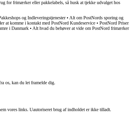
g for frimærker eller pakkelabels, så husk at tjekke udvalget hos
Pakkeshops og Indleveringstjenester
•
Alt om PostNords sporing og
der at komme i kontakt med PostNord Kundeservice
•
PostNord Priser
numre i Danmark
•
Alt hvad du behøver at vide om PostNord frimærker
a os, kan du let framelde dig.
 vores links. Uautoriseret brug af indholdet er ikke tilladt.