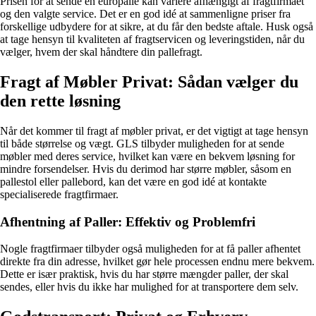
Prisen for at sende en europalle kan variere afhængigt af fragtfirmaet
og den valgte service. Det er en god idé at sammenligne priser fra
forskellige udbydere for at sikre, at du får den bedste aftale. Husk også
at tage hensyn til kvaliteten af fragtservicen og leveringstiden, når du
vælger, hvem der skal håndtere din pallefragt.
Fragt af Møbler Privat: Sådan vælger du
den rette løsning
Når det kommer til fragt af møbler privat, er det vigtigt at tage hensyn
til både størrelse og vægt. GLS tilbyder muligheden for at sende
møbler med deres service, hvilket kan være en bekvem løsning for
mindre forsendelser. Hvis du derimod har større møbler, såsom en
pallestol eller pallebord, kan det være en god idé at kontakte
specialiserede fragtfirmaer.
Afhentning af Paller: Effektiv og Problemfri
Nogle fragtfirmaer tilbyder også muligheden for at få paller afhentet
direkte fra din adresse, hvilket gør hele processen endnu mere bekvem.
Dette er især praktisk, hvis du har større mængder paller, der skal
sendes, eller hvis du ikke har mulighed for at transportere dem selv.