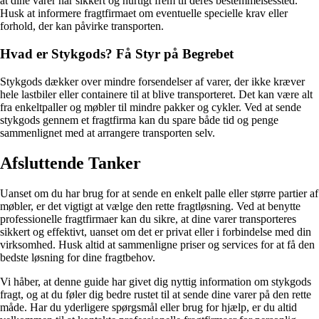
at dine varer når sikkert og hurtigt frem til deres bestemmelsessted.
Husk at informere fragtfirmaet om eventuelle specielle krav eller
forhold, der kan påvirke transporten.
Hvad er Stykgods? Få Styr på Begrebet
Stykgods dækker over mindre forsendelser af varer, der ikke kræver
hele lastbiler eller containere til at blive transporteret. Det kan være alt
fra enkeltpaller og møbler til mindre pakker og cykler. Ved at sende
stykgods gennem et fragtfirma kan du spare både tid og penge
sammenlignet med at arrangere transporten selv.
Afsluttende Tanker
Uanset om du har brug for at sende en enkelt palle eller større partier af
møbler, er det vigtigt at vælge den rette fragtløsning. Ved at benytte
professionelle fragtfirmaer kan du sikre, at dine varer transporteres
sikkert og effektivt, uanset om det er privat eller i forbindelse med din
virksomhed. Husk altid at sammenligne priser og services for at få den
bedste løsning for dine fragtbehov.
Vi håber, at denne guide har givet dig nyttig information om stykgods
fragt, og at du føler dig bedre rustet til at sende dine varer på den rette
måde. Har du yderligere spørgsmål eller brug for hjælp, er du altid