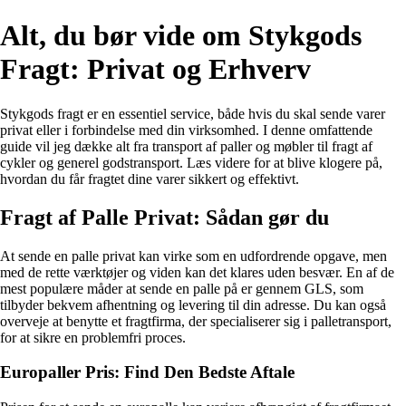
Alt, du bør vide om Stykgods
Fragt: Privat og Erhverv
Stykgods fragt er en essentiel service, både hvis du skal sende varer
privat eller i forbindelse med din virksomhed. I denne omfattende
guide vil jeg dække alt fra transport af paller og møbler til fragt af
cykler og generel godstransport. Læs videre for at blive klogere på,
hvordan du får fragtet dine varer sikkert og effektivt.
Fragt af Palle Privat: Sådan gør du
At sende en palle privat kan virke som en udfordrende opgave, men
med de rette værktøjer og viden kan det klares uden besvær. En af de
mest populære måder at sende en palle på er gennem GLS, som
tilbyder bekvem afhentning og levering til din adresse. Du kan også
overveje at benytte et fragtfirma, der specialiserer sig i palletransport,
for at sikre en problemfri proces.
Europaller Pris: Find Den Bedste Aftale